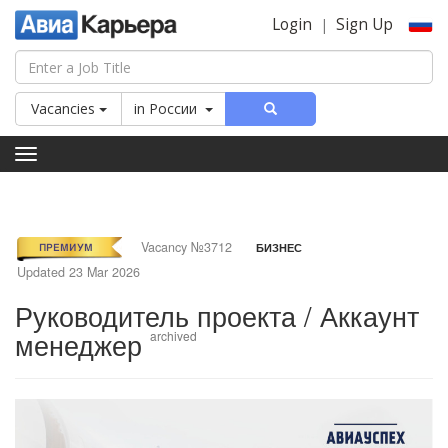
Login
Sign Up
|
Vacancies
in
России
Toggle
navigation
Vacancy №3712
БИЗНЕС
Updated 23 Mar 2026
Руководитель проекта / Аккаунт
менеджер
archived