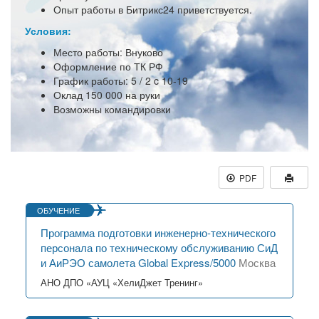
Опыт работы в Битрикс24 приветствуется.
Условия:
Место работы: Внуково
Оформление по ТК РФ
График работы: 5 / 2 c 10-19
Оклад 150 000 на руки
Возможны командировки
PDF
ОБУЧЕНИЕ
Программа подготовки инженерно-технического
персонала по техническому обслуживанию СиД
и АиРЭО самолета Global Express/5000
Москва
АНО ДПО «АУЦ «ХелиДжет Тренинг»