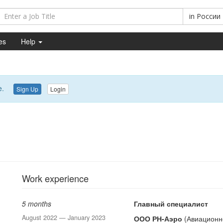
in
России
es
Help
e.
Sign Up
Login
Work experience
5 months
Главный специалист
August 2022 — January 2023
ООО РН-Аэро
(Авиационно