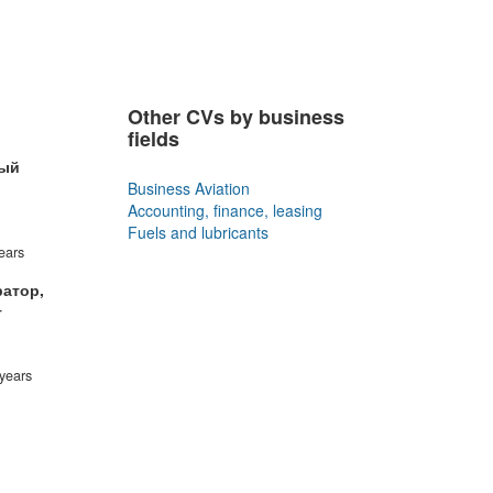
Other CVs by business
fields
вый
Business Aviation
Accounting, finance, leasing
Fuels and lubricants
ears
ратор,
т
years