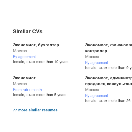
Similar CVs
Экономист, бухгалтер
Экономист, финансо
Москва
контролер
Москва
By agreement
female, стаж more than 10 years
By agreement
female, стаж more than 9 y
Экономист
Экономист, админист
Москва
продавец-консультан
Москва
From rub / month
female, стаж more than 5 years
By agreement
female, стаж more than 26 
77 more similar resumes