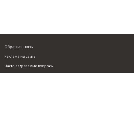
Обратная связь
Реклама на сайте
Часто задаваемые вопросы
Карта сайта
Защита персональных данных
О проекте
Соискателю:
Разместить резюме