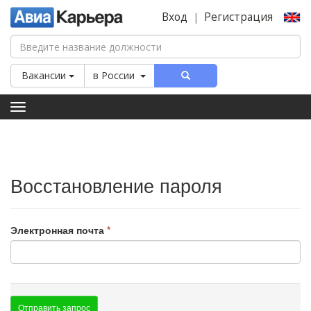
Вход
Регистрация
|
Вакансии
в
России
Toggle
navigation
Восстановление пароля
Электронная почта
Отправить запрос